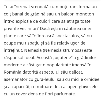
Te-ai întrebat vreodată cum poți transforma un
colț banal de grădină sau un balcon monoton
într-o explozie de culori care să atragă toate
privirile vecinilor? Dacă ești în căutarea unei
plante care să înflorească spectaculos, să nu
ocupe mult spațiu și să fie relativ ușor de
întreținut, Nemesia (Nemesia strumosa) este
răspunsul ideal. Această „bijuterie” a grădinilor
moderne a câștigat o popularitate imensă în
România datorită aspectului său delicat,
asemănător cu gura-leului sau cu micile orhidee,
și a capacității uimitoare de a acoperi ghivecele
cu un covor dens de flori parfumate.