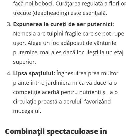
facă noi boboci. Curățarea regulată a florilor
trecute (deadheading) este esențială.
Expunerea la cureți de aer puternici:
Nemesia are tulpini fragile care se pot rupe
ușor. Alege un loc adăpostit de vânturile
puternice, mai ales dacă locuiești la un etaj
superior.
Lipsa spațiului:
Înghesuirea prea multor
plante într-o jardinieră mică va duce la o
competiție acerbă pentru nutrienți și la o
circulație proastă a aerului, favorizând
mucegaiul.
Combinații spectaculoase în