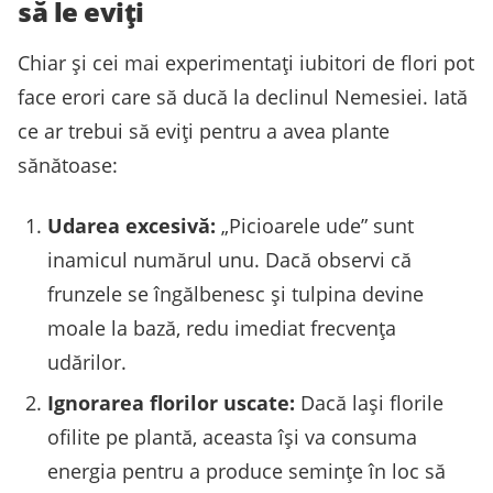
să le eviți
Chiar și cei mai experimentați iubitori de flori pot
face erori care să ducă la declinul Nemesiei. Iată
ce ar trebui să eviți pentru a avea plante
sănătoase:
Udarea excesivă:
„Picioarele ude” sunt
inamicul numărul unu. Dacă observi că
frunzele se îngălbenesc și tulpina devine
moale la bază, redu imediat frecvența
udărilor.
Ignorarea florilor uscate:
Dacă lași florile
ofilite pe plantă, aceasta își va consuma
energia pentru a produce semințe în loc să