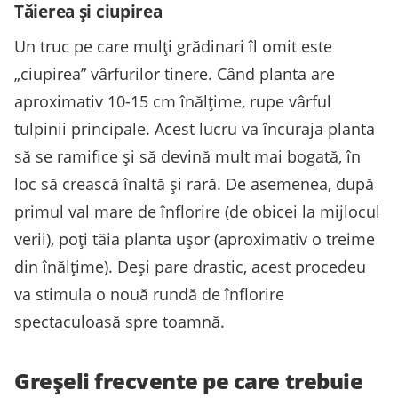
Tăierea și ciupirea
Un truc pe care mulți grădinari îl omit este
„ciupirea” vârfurilor tinere. Când planta are
aproximativ 10-15 cm înălțime, rupe vârful
tulpinii principale. Acest lucru va încuraja planta
să se ramifice și să devină mult mai bogată, în
loc să crească înaltă și rară. De asemenea, după
primul val mare de înflorire (de obicei la mijlocul
verii), poți tăia planta ușor (aproximativ o treime
din înălțime). Deși pare drastic, acest procedeu
va stimula o nouă rundă de înflorire
spectaculoasă spre toamnă.
Greșeli frecvente pe care trebuie