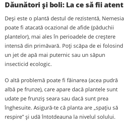
Dăunători și boli: La ce să fii atent
Deși este o plantă destul de rezistentă, Nemesia
poate fi atacată ocazional de afide (păduchii
plantelor), mai ales în perioadele de creștere
intensă din primăvară. Poți scăpa de ei folosind
un jet de apă mai puternic sau un săpun
insecticid ecologic.
O altă problemă poate fi făinarea (acea pudră
albă pe frunze), care apare dacă plantele sunt
udate pe frunziș seara sau dacă sunt prea
înghesuite. Asigură-te că planta are „spațiu să
respire” și udă întotdeauna la nivelul solului.