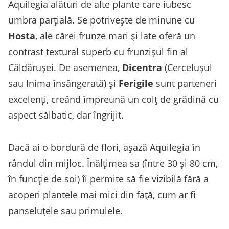
Aquilegia alături de alte plante care iubesc
umbra parțială. Se potrivește de minune cu
Hosta
, ale cărei frunze mari și late oferă un
contrast textural superb cu frunzișul fin al
Căldărușei. De asemenea,
Dicentra
(Cercelușul
sau Inima însângerată) și
Ferigile
sunt parteneri
excelenți, creând împreună un colț de grădină cu
aspect sălbatic, dar îngrijit.
Dacă ai o bordură de flori, așază Aquilegia în
rândul din mijloc. Înălțimea sa (între 30 și 80 cm,
în funcție de soi) îi permite să fie vizibilă fără a
acoperi plantele mai mici din față, cum ar fi
panseluțele sau primulele.