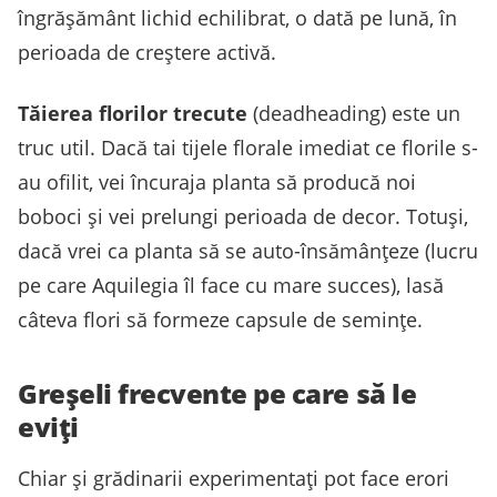
îngrășământ lichid echilibrat, o dată pe lună, în
perioada de creștere activă.
Tăierea florilor trecute
(deadheading) este un
truc util. Dacă tai tijele florale imediat ce florile s-
au ofilit, vei încuraja planta să producă noi
boboci și vei prelungi perioada de decor. Totuși,
dacă vrei ca planta să se auto-însămânțeze (lucru
pe care Aquilegia îl face cu mare succes), lasă
câteva flori să formeze capsule de semințe.
Greșeli frecvente pe care să le
eviți
Chiar și grădinarii experimentați pot face erori