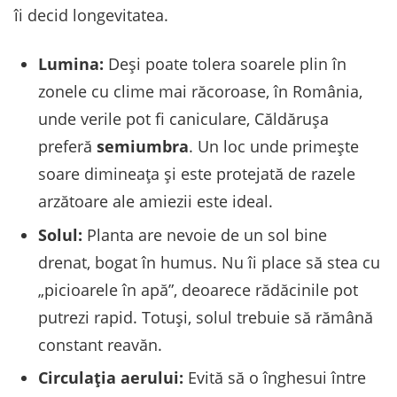
îi decid longevitatea.
Lumina:
Deși poate tolera soarele plin în
zonele cu clime mai răcoroase, în România,
unde verile pot fi caniculare, Căldărușa
preferă
semiumbra
. Un loc unde primește
soare dimineața și este protejată de razele
arzătoare ale amiezii este ideal.
Solul:
Planta are nevoie de un sol bine
drenat, bogat în humus. Nu îi place să stea cu
„picioarele în apă”, deoarece rădăcinile pot
putrezi rapid. Totuși, solul trebuie să rămână
constant reavăn.
Circulația aerului:
Evită să o înghesui între