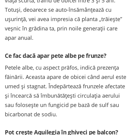
viață scurtă, trăind de obicei între 3 și 5 ani.
Totuși, deoarece se auto-însămânțează cu
ușurință, vei avea impresia că planta „trăiește”
veșnic în grădina ta, prin noile generații care
apar anual.
Ce fac dacă apar pete albe pe frunze?
Petele albe, cu aspect prăfos, indică prezența
făinării. Aceasta apare de obicei când aerul este
umed și stagnat. Îndepărtează frunzele afectate
și încearcă să îmbunătățești circulația aerului
sau folosește un fungicid pe bază de sulf sau
bicarbonat de sodiu.
Pot crește Aquilegia în ghiveci pe balcon?