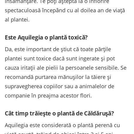
însămânțare. Te poți aștepta la o înflorire
spectaculoasă începând cu al doilea an de viață
al plantei.
Este Aquilegia o plantă toxică?
Da, este important de știut că toate părțile
plantei sunt toxice dacă sunt ingerate și pot
cauza iritații ale pielii la persoanele sensibile. Se
recomandă purtarea mănușilor la tăiere și
supravegherea copiilor sau a animalelor de
companie în preajma acestor flori.
Cât timp trăiește o plantă de Căldărușă?
Aquilegia este considerată o plantă perenă cu