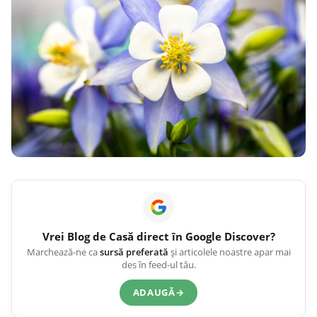
Vrei
Blog de Casă
direct în Google Discover?
Marchează-ne ca
sursă preferată
și articolele noastre apar mai
des în feed-ul tău.
ADAUGĂ
→