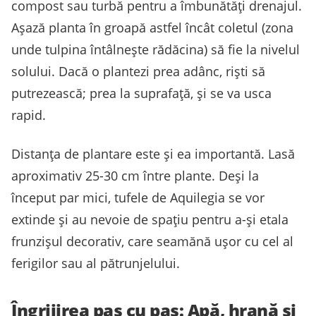
compost sau turbă pentru a îmbunătăți drenajul.
Așază planta în groapă astfel încât coletul (zona
unde tulpina întâlnește rădăcina) să fie la nivelul
solului. Dacă o plantezi prea adânc, riști să
putrezească; prea la suprafață, și se va usca
rapid.
Distanța de plantare este și ea importantă. Lasă
aproximativ 25-30 cm între plante. Deși la
început par mici, tufele de Aquilegia se vor
extinde și au nevoie de spațiu pentru a-și etala
frunzișul decorativ, care seamănă ușor cu cel al
ferigilor sau al pătrunjelului.
Îngrijirea pas cu pas: Apă, hrană și