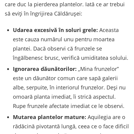
care duc la pierderea plantelor. Iată ce ar trebui
să eviți în îngrijirea Căldărușei:
Udarea excesivă în soluri grele:
Aceasta
este cauza numărul unu pentru moartea
plantei. Dacă observi că frunzele se
îngălbenesc brusc, verifică umiditatea solului.
Ignorarea dăunătorilor:
„Mina frunzelor”
este un dăunător comun care sapă galerii
albe, serpuite, în interiorul frunzelor. Deși nu
omoară planta imediat, îi strică aspectul.
Rupe frunzele afectate imediat ce le observi.
Mutarea plantelor mature:
Aquilegia are o
rădăcină pivotantă lungă, ceea ce o face dificil