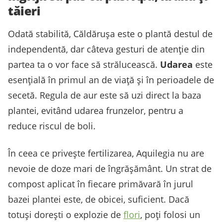
tăieri
Odată stabilită, Căldărușa este o plantă destul de
independentă, dar câteva gesturi de atenție din
partea ta o vor face să strălucească.
Udarea
este
esențială în primul an de viață și în perioadele de
secetă. Regula de aur este să uzi direct la baza
plantei, evitând udarea frunzelor, pentru a
reduce riscul de boli.
În ceea ce privește fertilizarea, Aquilegia nu are
nevoie de doze mari de îngrășământ. Un strat de
compost aplicat în fiecare primăvară în jurul
bazei plantei este, de obicei, suficient. Dacă
totuși dorești o explozie de
flori
, poți folosi un