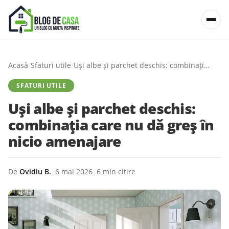
Acasă
/
Sfaturi utile
/
Uși albe și parchet deschis: combinația care nu dă greș în nicio amenajare
SFATURI UTILE
Uși albe și parchet deschis:
combinația care nu dă greș în
nicio amenajare
De
Ovidiu B.
|
6 mai 2026
|
6 min citire