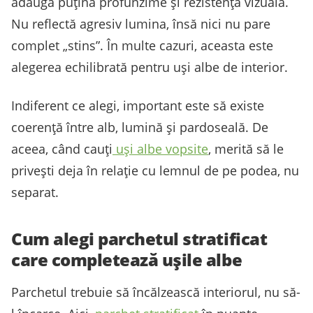
adaugă puțină profunzime și rezistență vizuală.
Nu reflectă agresiv lumina, însă nici nu pare
complet „stins”. În multe cazuri, aceasta este
alegerea echilibrată pentru uși albe de interior.
Indiferent ce alegi, important este să existe
coerență între alb, lumină și pardoseală. De
aceea, când cauți
uși albe vopsite
, merită să le
privești deja în relație cu lemnul de pe podea, nu
separat.
Cum alegi parchetul stratificat
care completează ușile albe
Parchetul trebuie să încălzească interiorul, nu să-