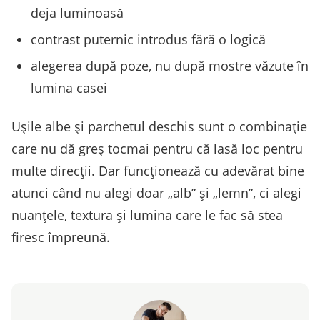
deja luminoasă
contrast puternic introdus fără o logică
alegerea după poze, nu după mostre văzute în
lumina casei
Ușile albe și parchetul deschis sunt o combinație
care nu dă greș tocmai pentru că lasă loc pentru
multe direcții. Dar funcționează cu adevărat bine
atunci când nu alegi doar „alb” și „lemn”, ci alegi
nuanțele, textura și lumina care le fac să stea
firesc împreună.