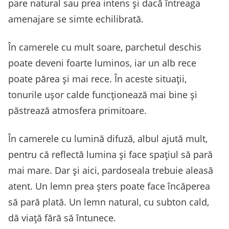
pare natural sau prea intens și dacă întreaga
amenajare se simte echilibrată.
În camerele cu mult soare, parchetul deschis
poate deveni foarte luminos, iar un alb rece
poate părea și mai rece. În aceste situații,
tonurile ușor calde funcționează mai bine și
păstrează atmosfera primitoare.
În camerele cu lumină difuză, albul ajută mult,
pentru că reflectă lumina și face spațiul să pară
mai mare. Dar și aici, pardoseala trebuie aleasă
atent. Un lemn prea șters poate face încăperea
să pară plată. Un lemn natural, cu subton cald,
dă viață fără să întunece.