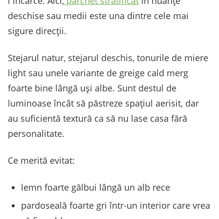
l încarce. Aici,
parchet stratificat
în nuanțe
deschise sau medii este una dintre cele mai
sigure direcții.
Stejarul natur, stejarul deschis, tonurile de miere
light sau unele variante de greige cald merg
foarte bine lângă uși albe. Sunt destul de
luminoase încât să păstreze spațiul aerisit, dar
au suficientă textură ca să nu lase casa fără
personalitate.
Ce merită evitat:
lemn foarte gălbui lângă un alb rece
pardoseală foarte gri într-un interior care vrea