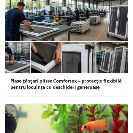
Plase țânțari plisse Comfortex – protecție flexibilă
pentru locuințe cu deschideri generoase