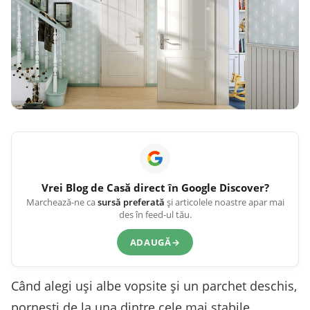
Vrei
Blog de Casă
direct în Google Discover?
Marchează-ne ca
sursă preferată
și articolele noastre apar mai
des în feed-ul tău.
ADAUGĂ
→
Când alegi uși albe vopsite și un parchet deschis,
pornești de la una dintre cele mai stabile