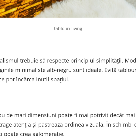
tablouri living
ismul trebuie să respecte principiul simplității. Model
nile minimaliste alb-negru sunt ideale. Evită tablour
ce pot încărca inutil spațiul.
lou de mari dimensiuni poate fi mai potrivit decât ma
rage atenția și păstrează ordinea vizuală. În schimb, 
și poate crea aglomerație.