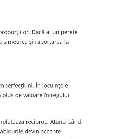
proporțiilor. Dacă ai un perete
 simetrică și raportarea la
mperfecțiuni. În locuințele
 plus de valoare întregului
mpletează reciproc. Atunci când
 tablourile devin accente