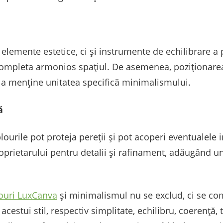
 elemente estetice, ci și instrumente de echilibrare a 
 completa armonios spațiul. De asemenea, poziționarea
 a menține unitatea specifică minimalismului.
ă
lourile pot proteja pereții și pot acoperi eventualele i
oprietarului pentru detalii și rafinament, adăugând un
ouri LuxCanva
și minimalismul nu se exclud, ci se co
 acestui stil, respectiv simplitate, echilibru, coerență,