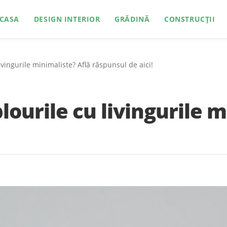
CASA
DESIGN INTERIOR
GRĂDINĂ
CONSTRUCȚII
ivingurile minimaliste? Află răspunsul de aici!
lourile cu livingurile m