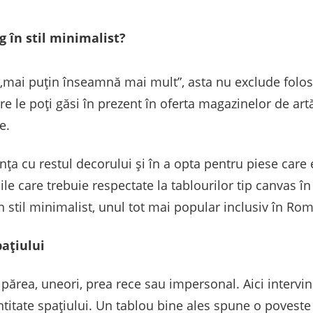
g în stil minimalist?
ai puțin înseamnă mai mult”, asta nu exclude folosir
e le poți găsi în prezent în oferta magazinelor de art
e.
nța cu restul decorului și în a opta pentru piese car
iile care trebuie respectate la tablourilor tip canvas în
n stil minimalist, unul tot mai popular inclusiv în Ro
ațiului
 părea, uneori, prea rece sau impersonal. Aici intervin 
ntitate spațiului. Un tablou bine ales spune o povest