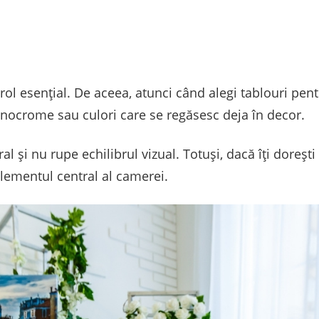
rol esențial. De aceea, atunci când alegi tablouri pent
nocrome sau culori care se regăsesc deja în decor.
ral și nu rupe echilibrul vizual. Totuși, dacă îți doreșt
lementul central al camerei.