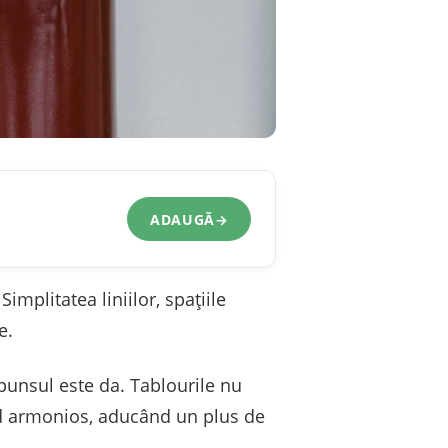
ADAUGĂ
→
mplitatea liniilor, spațiile
e.
spunsul este da. Tablourile nu
mod armonios, aducând un plus de