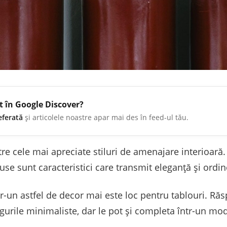
t în Google Discover?
eferată
și articolele noastre apar mai des în feed-ul tău.
e cele mai apreciate stiluri de amenajare interioară. Si
use sunt caracteristici care transmit eleganță și ordin
tr-un astfel de decor mai este loc pentru tablouri. Ră
ngurile minimaliste, dar le pot și completa într-un 