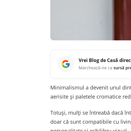
Vrei
Blog de Casă
direc
Marchează-ne ca
sursă pr
Minimalismul a devenit unul dintr
aerisite și paletele cromatice red
Totuși, mulți se întreabă dacă în
doar că sunt compatibile cu livi
personalitate și echilibru vizual.