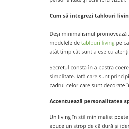
Cum să integrezi tablouri livin
Deși minimalismul promovează „m
modelele de
tablouri living
pe car
atât timp cât sunt alese cu atenți
Secretul constă în a păstra coere
simplitate. Iată care sunt princip
cadrul celor care sunt decorate î
Accentuează personalitatea sp
Un living în stil minimalist poate
aduce un strop de căldură și ide