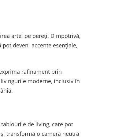
ea artei pe pereți. Dimpotrivă,
ă pot deveni accente esențiale,
e exprimă rafinament prin
 livingurile moderne, inclusiv în
mânia.
tablourile de living, care pot
e și transformă o cameră neutră