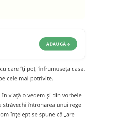
ADAUGĂ
→
cu care îți poți înfrumuseța casa.
pe cele mai potrivite.
i în viață o vedem și din vorbele
e străvechi întronarea unui rege
om înțelept se spune că „are