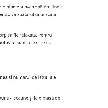
e dining pot avea spătarul înalt
Pentru ca spătarul unui scaun
orp să fie relaxată. Pentru
potrivite sunt cele care nu
ea și numărul de laturi ale
pune 4 scaune și la o masă de