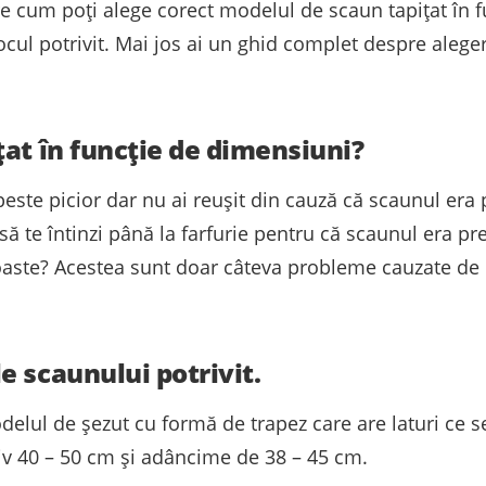
e cum poți alege corect modelul de scaun tapițat în f
ocul potrivit. Mai jos ai un ghid complet despre aleger
at în funcție de dimensiuni?
r peste picior dar nu ai reușit din cauză că scaunul er
 să te întinzi până la farfurie pentru că scaunul era pr
n coaste? Acestea sunt doar câteva probleme cauzate d
e scaunului potrivit.
elul de șezut cu formă de trapez care are laturi ce s
iv 40 – 50 cm și adâncime de 38 – 45 cm.