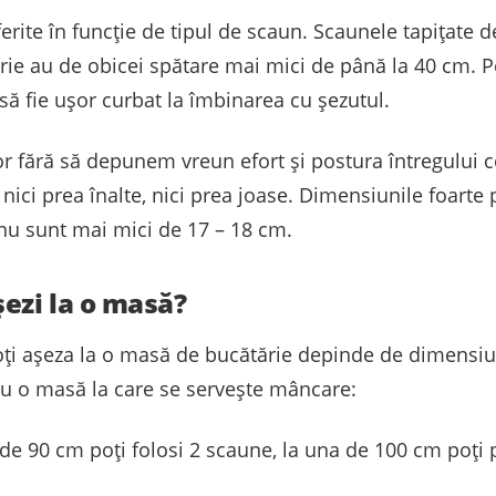
erite în funcție de tipul de scaun. Scaunele tapițate d
rie au de obicei spătare mai mici de până la 40 cm. 
e să fie ușor curbat la îmbinarea cu șezutul.
lor fără să depunem vreun efort și postura întregului c
 nici prea înalte, nici prea joase. Dimensiunile foarte 
nu sunt mai mici de 17 – 18 cm.
șezi la o masă?
ți așeza la o masă de bucătărie depinde de dimensiun
tru o masă la care se servește mâncare:
e 90 cm poți folosi 2 scaune, la una de 100 cm poți 