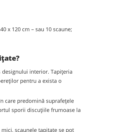
240 x 120 cm – sau 10 scaune;
ițate?
designului interior. Tapițeria
ereților pentru a exista o
 în care predomină suprafețele
ortul sporii discuțiile frumoase la
mici, scaunele tapițate se pot