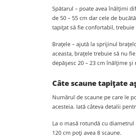
Spătarul – poate avea înălțimi dif
de 50 – 55 cm dar cele de bucătă
tapițat să fie confortabil, trebui
Brațele – ajută la sprijinul brațe
aceasta, brațele trebuie să nu fie
depășesc 20 – 23 cm înălțime și 
Câte scaune tapițate a
Numărul de scaune pe care le po
acesteia. Iată câteva detalii pen
La o masă rotundă cu diametrul d
120 cm poți avea 8 scaune.