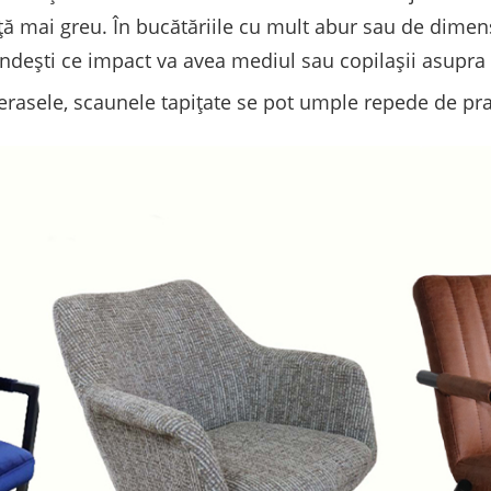
ță mai greu. În bucătăriile cu mult abur sau de dimens
ndești ce impact va avea mediul sau copilașii asupra 
erasele, scaunele tapițate se pot umple repede de praf 