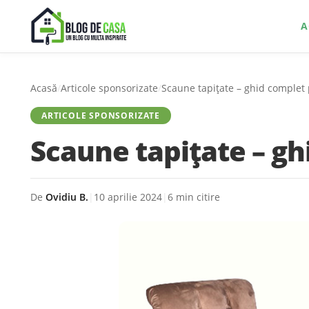
A
Acasă
/
Articole sponsorizate
/
Scaune tapițate – ghid complet
ARTICOLE SPONSORIZATE
Scaune tapițate – gh
De
Ovidiu B.
|
10 aprilie 2024
|
6 min citire