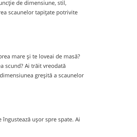
uncție de dimensiune, stil,
ea scaunelor tapițate potrivite
a prea mare și te loveai de masă?
ea scund? Ai trăit vreodată
e dimensiunea greșită a scaunelor
e îngustează ușor spre spate. Ai