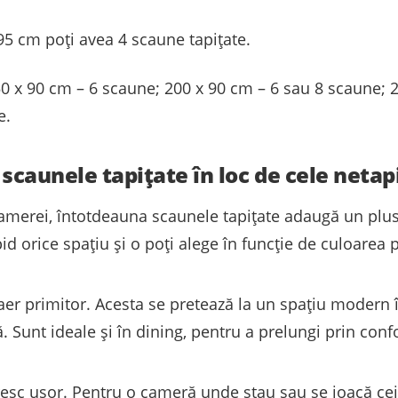
95 cm poți avea 4 scaune tapițate.
0 x 90 cm – 6 scaune; 200 x 90 cm – 6 sau 8 scaune; 
e.
 scaunele tapițate în loc de cele netap
amerei, întotdeauna scaunele tapițate adaugă un plus 
 orice spațiu și o poți alege în funcție de culoarea p
aer primitor. Acesta se pretează la un spațiu modern
. Sunt ideale și în dining, pentru a prelungi prin conf
esc ușor. Pentru o cameră unde stau sau se joacă cei 