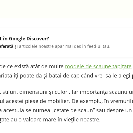
t în Google Discover?
eferată
și articolele noastre apar mai des în feed-ul tău.
 de ce există atât de multe
modele de scaune tapițate
ată îți poate da și bătăi de cap când vrei să le alegi 
 stiluri, dimensiuni și culori. Iar importanța scaunulu
rul acestei piese de mobilier. De exemplu, în vremuril
a acestuia se numea „cetate de scaun” sau despre un 
țate au o valoare mare în viețile noastre.