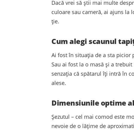
Dacă vrei să știi mai multe despr
culoare sau cameră, ai ajuns la l
ție.
Cum alegi scaunul tapiț
Ai fost în situația de a sta picio
Sau ai fost la o masă și a trebuit
senzația că spătarul îți intră î
alese.
Dimensiunile optime al
Șezutul – cel mai comod este mod
nevoie de o lățime de aproximat