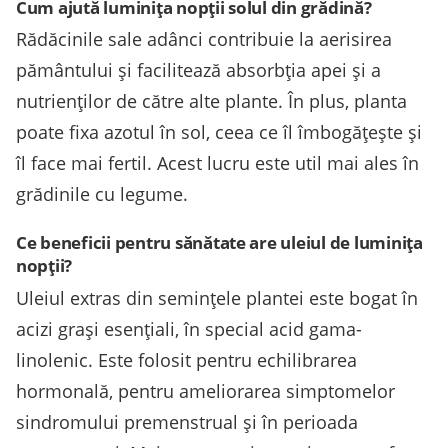
Cum ajută luminița nopții solul din grădină?
Rădăcinile sale adânci contribuie la aerisirea
pământului și facilitează absorbția apei și a
nutrienților de către alte plante. În plus, planta
poate fixa azotul în sol, ceea ce îl îmbogățește și
îl face mai fertil. Acest lucru este util mai ales în
grădinile cu legume.
Ce beneficii pentru sănătate are uleiul de luminița
nopții?
Uleiul extras din semințele plantei este bogat în
acizi grași esențiali, în special acid gama-
linolenic. Este folosit pentru echilibrarea
hormonală, pentru ameliorarea simptomelor
sindromului premenstrual și în perioada