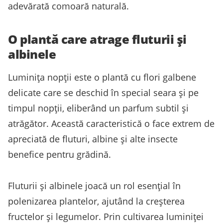
adevărată comoară naturală.
O plantă care atrage fluturii și
albinele
Luminița nopții este o plantă cu flori galbene
delicate care se deschid în special seara și pe
timpul nopții, eliberând un parfum subtil și
atrăgător. Această caracteristică o face extrem de
apreciată de fluturi, albine și alte insecte
benefice pentru grădină.
Fluturii și albinele joacă un rol esențial în
polenizarea plantelor, ajutând la creșterea
fructelor și legumelor. Prin cultivarea luminiței