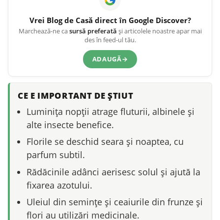
Vrei
Blog de Casă
direct în Google Discover?
Marchează-ne ca
sursă preferată
și articolele noastre apar mai
des în feed-ul tău.
ADAUGĂ
→
CE E IMPORTANT DE ȘTIUT
Luminița nopții atrage fluturii, albinele și
alte insecte benefice.
Florile se deschid seara și noaptea, cu
parfum subtil.
Rădăcinile adânci aerisesc solul și ajută la
fixarea azotului.
Uleiul din semințe și ceaiurile din frunze și
flori au utilizări medicinale.