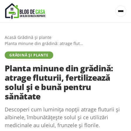
Acasă
/
Grădină și plante
/
Planta minune din grădină: atrage fluturii, fertilizează solul și e bună pentru sănătate
GRĂDINĂ ȘI PLANTE
Planta minune din grădină:
atrage fluturii, fertilizează
solul și e bună pentru
sănătate
Descoperi cum luminița nopții atrage fluturii și
albinele, îmbunătățește solul și ce utilizări
medicinale au uleiul, frunzele și florile.