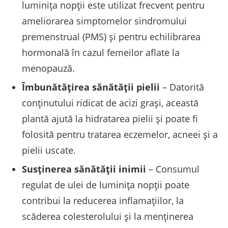
luminița nopții este utilizat frecvent pentru
ameliorarea simptomelor sindromului
premenstrual (PMS) și pentru echilibrarea
hormonală în cazul femeilor aflate la
menopauză.
Îmbunătățirea sănătății pielii
– Datorită
conținutului ridicat de acizi grași, această
plantă ajută la hidratarea pielii și poate fi
folosită pentru tratarea eczemelor, acneei și a
pielii uscate.
Susținerea sănătății inimii
– Consumul
regulat de ulei de luminița nopții poate
contribui la reducerea inflamațiilor, la
scăderea colesterolului și la menținerea