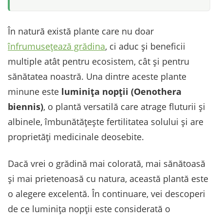
În natură există plante care nu doar
înfrumusețează grădina
, ci aduc și beneficii
multiple atât pentru ecosistem, cât și pentru
sănătatea noastră. Una dintre aceste plante
minune este
luminița nopții (Oenothera
biennis)
, o plantă versatilă care atrage fluturii și
albinele, îmbunătățește fertilitatea solului și are
proprietăți medicinale deosebite.
Dacă vrei o grădină mai colorată, mai sănătoasă
și mai prietenoasă cu natura, această plantă este
o alegere excelentă. În continuare, vei descoperi
de ce luminița nopții este considerată o