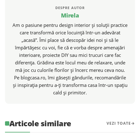
DESPRE AUTOR
Mirela
Am o pasiune pentru design interior și soluții practice
care transformă orice locuință într-un adevărat
„acasă”. Îmi place să descopăr idei noi și să le
împărtășesc cu voi, fie că e vorba despre amenajări
interioare, proiecte DIY sau mici trucuri care fac
diferența. Grădina este locul meu de relaxare, unde
mă joc cu culorile florilor și încerc mereu ceva nou.
Pe blogcasa.ro, îmi găsești gândurile, recomandările
și inspirația pentru a-ți transforma casa într-un spațiu
cald și primitor.
Articole similare
VEZI TOATE