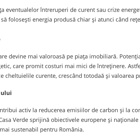
fața eventualelor întreruperi de curent sau crize ener
it să folosești energia produsă chiar și atunci când re
e
are devine mai valoroasă pe piața imobiliară. Potenția
etic, care promit costuri mai mici de întreținere. Astfel
 cheltuielile curente, crescând totodaă și valoarea p
iului
contribui activ la reducerea emisiilor de carbon și la 
 Casa Verde sprijină obiectivele europene și naționale
i mai sustenabil pentru România.