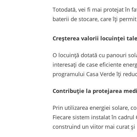
Totodată, vei fi mai protejat în 
baterii de stocare, care îți perm
Creșterea valorii locuinței tal
O locuință dotată cu panouri sol
interesați de case eficiente energ
programului Casa Verde îți reduce
Contribuție la protejarea med
Prin utilizarea energiei solare, 
Fiecare sistem instalat în cadrul
construind un viitor mai curat ș