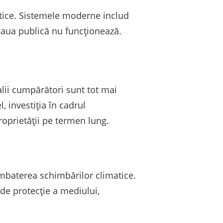
getice. Sistemele moderne includ
țeaua publică nu funcționează.
lii cumpărători sunt tot mai
, investiția în cadrul
roprietății pe termen lung.
combaterea schimbărilor climatice.
 de protecție a mediului,