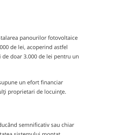
stalarea panourilor fotovoltaice
00 de lei, acoperind astfel
i de doar 3.000 de lei pentru un
esupune un efort financiar
lți proprietari de locuințe.
educând semnificativ sau chiar
itatea sistemului montat,