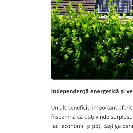
Independență energetică și ve
Un alt beneficiu important oferi
Înseamnă că poți vinde surplusul
faci economii și poți câștiga ban