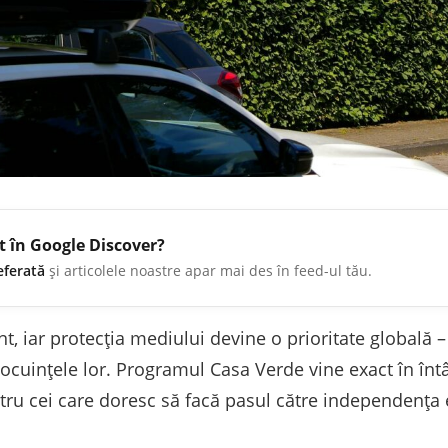
t în Google Discover?
eferată
și articolele noastre apar mai des în feed-ul tău.
t, iar protecția mediului devine o prioritate globală –
 locuințele lor. Programul Casa Verde vine exact în în
ntru cei care doresc să facă pasul către independența 