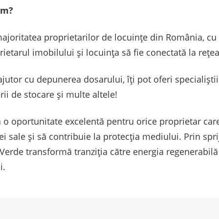
am?
oritatea proprietarilor de locuințe din România, cu co
oprietarul imobilului și locuința să fie conectată la rețe
jutor cu depunerea dosarului, îți pot oferi specialiști
rii de stocare și multe altele!
 o oportunitate excelentă pentru orice proprietar ca
i sale și să contribuie la protecția mediului. Prin spri
Verde transformă tranziția către energia regenerabilă 
i.