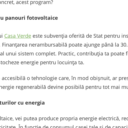
concret, acest program?
ru panouri fotovoltaice
ui
Casa Verde
este subvenția oferită de Stat pentru in
. Finanțarea nerambursabilă poate ajunge până la 30.0
al unui sistem complet. Practic, contribuția ta poate f
stocheze energie pentru locuința ta.
 accesibilă o tehnologie care, în mod obișnuit, ar pr
 energie regenerabilă devine posibilă pentru tot mai mu
turilor cu energia
ltaice, vei putea produce propria energie electrică, r
ricitate. În funcție de consumul casei tale și de capac