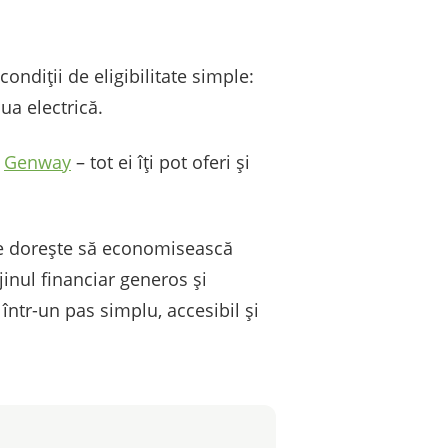
ndiții de eligibilitate simple:
aua electrică.
i
Genway
– tot ei îți pot oferi și
re dorește să economisească
jinul financiar generos și
într-un pas simplu, accesibil și