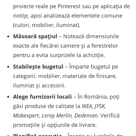
proiecte reale pe Pinterest sau pe aplicația de
notițe, apoi analizează elementele comune
(culori, mobilier, iluminat).
Măsoară spațiul
– Notează dimensiunile
exacte ale fiecărei camere și a ferestrelor
pentru a evita surprizele la achiziție.
Stabilește bugetul
– Împarte bugetul pe
categorii: mobilier, materiale de finisare,
iluminat și accesorii.
Alege furnizorii locali
– În România, poți
găsi produse de calitate la
IKEA, JYSK,
Mobexpert, Leroy Merlin, Dedeman
. Verifică
promoțiile și opțiunile de livrare.