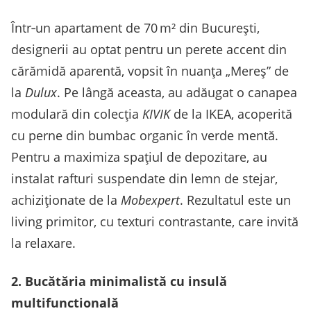
Într‑un apartament de 70 m² din București,
designerii au optat pentru un perete accent din
cărămidă aparentă, vopsit în nuanța „Mereș” de
la
Dulux
. Pe lângă aceasta, au adăugat o canapea
modulară din colecția
KIVIK
de la IKEA, acoperită
cu perne din bumbac organic în verde mentă.
Pentru a maximiza spațiul de depozitare, au
instalat rafturi suspendate din lemn de stejar,
achiziționate de la
Mobexpert
. Rezultatul este un
living primitor, cu texturi contrastante, care invită
la relaxare.
2. Bucătăria minimalistă cu insulă
multifunctională