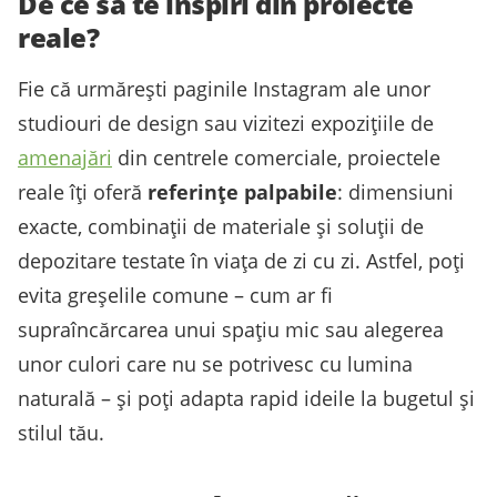
De ce să te inspiri din proiecte
reale?
Fie că urmărești paginile Instagram ale unor
studiouri de design sau vizitezi expozițiile de
amenajări
din centrele comerciale, proiectele
reale îți oferă
referințe palpabile
: dimensiuni
exacte, combinații de materiale și soluții de
depozitare testate în viața de zi cu zi. Astfel, poți
evita greșelile comune – cum ar fi
supraîncărcarea unui spațiu mic sau alegerea
unor culori care nu se potrivesc cu lumina
naturală – și poți adapta rapid ideile la bugetul și
stilul tău.