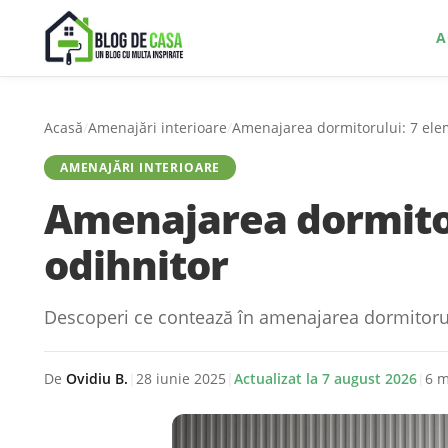
A
Acasă
/
Amenajări interioare
/
Amenajarea dormitorului: 7 ele
AMENAJĂRI INTERIOARE
Amenajarea dormitor
odihnitor
Descoperi ce contează în amenajarea dormitorului:
De
Ovidiu B.
|
28 iunie 2025
|
Actualizat la
7 august 2026
|
6 m