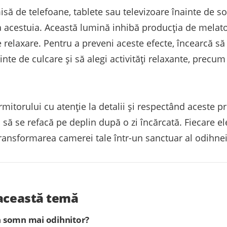
să de telefoane, tablete sau televizoare înainte de s
ea acestuia. Această lumină inhibă producția de melato
e relaxare. Pentru a preveni aceste efecte, încearcă să 
inte de culcare și să alegi activități relaxante, precum
itorului cu atenție la detalii și respectând aceste pri
 să se refacă pe deplin după o zi încărcată. Fiecare el
 transformarea camerei tale într-un sanctuar al odihnei
 această temă
un somn mai odihnitor?