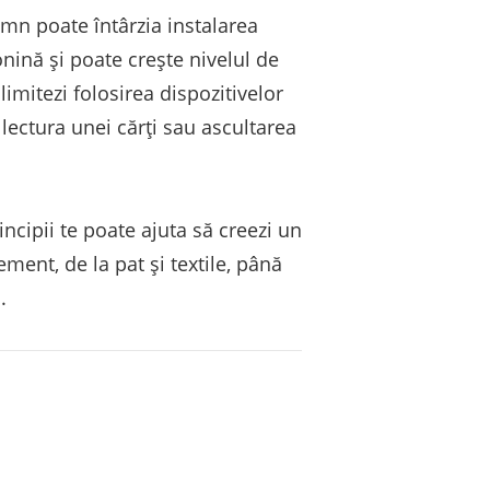
omn poate întârzia instalarea
nină și poate crește nivelul de
limitezi folosirea dispozitivelor
 lectura unei cărți sau ascultarea
ncipii te poate ajuta să creezi un
ement, de la pat și textile, până
.