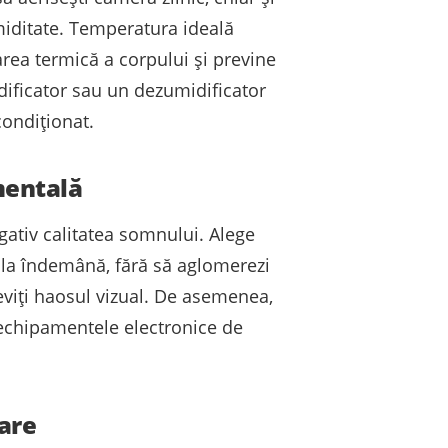
umiditate. Temperatura ideală
area termică a corpului și previne
dificator sau un dezumidificator
condiționat.
 mentală
ativ calitatea somnului. Alege
i la îndemână, fără să aglomerezi
eviți haosul vizual. De asemenea,
fi echipamentele electronice de
care