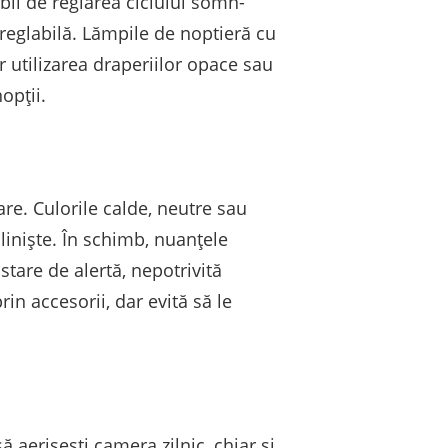
il de reglarea ciclului somn-
reglabilă. Lămpile de noptieră cu
 utilizarea draperiilor opace sau
opții.
are. Culorile calde, neutre sau
liniște. În schimb, nuanțele
stare de alertă, nepotrivită
in accesorii, dar evită să le
 aerisești camera zilnic, chiar și