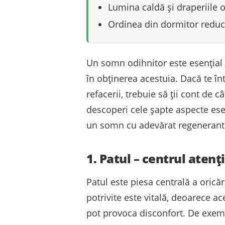
Lumina caldă și draperiile 
Ordinea din dormitor reduce
Un somn odihnitor este esențial p
în obținerea acestuia. Dacă te în
refacerii, trebuie să ții cont de
descoperi cele șapte aspecte ese
un somn cu adevărat regenerant
1. Patul – centrul atenț
Patul este piesa centrală a orică
potrivite este vitală, deoarece a
pot provoca disconfort. De exem