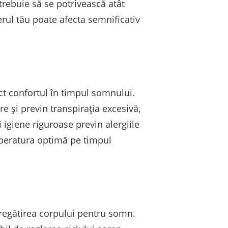
 trebuie să se potrivească atât
nerul tău poate afecta semnificativ
ct confortul în timpul somnului.
e și previn transpirația excesivă,
 igiene riguroase previn alergiile
temperatura optimă pe timpul
pregătirea corpului pentru somn.