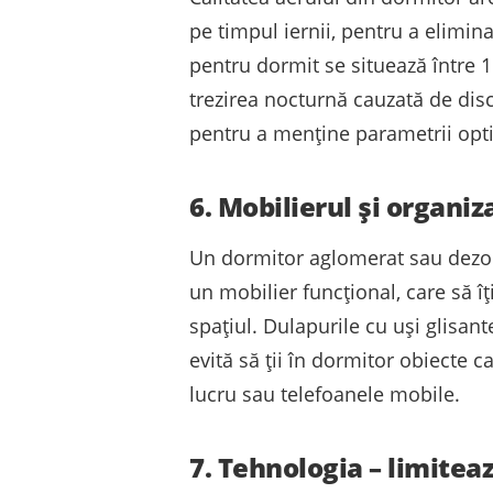
pe timpul iernii, pentru a elimin
pentru dormit se situează între 1
trezirea nocturnă cauzată de disc
pentru a menține parametrii opti
6. Mobilierul și organi
Un dormitor aglomerat sau dezor
un mobilier funcțional, care să î
spațiul. Dulapurile cu uși glisan
evită să ții în dormitor obiecte c
lucru sau telefoanele mobile.
7. Tehnologia – limitea