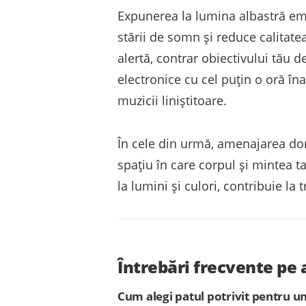
Expunerea la lumina albastră emi
stării de somn și reduce calitat
alertă, contrar obiectivului tău d
electronice cu cel puțin o oră îna
muzicii liniștitoare.
În cele din urmă, amenajarea dorm
spațiu în care corpul și mintea ta
la lumini și culori, contribuie la
Întrebări frecvente pe
Cum alegi patul potrivit pentru 