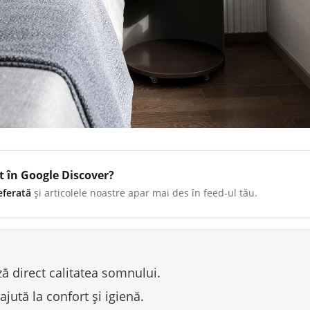
t în Google Discover?
eferată
și articolele noastre apar mai des în feed-ul tău.
ză direct calitatea somnului.
ajută la confort și igienă.