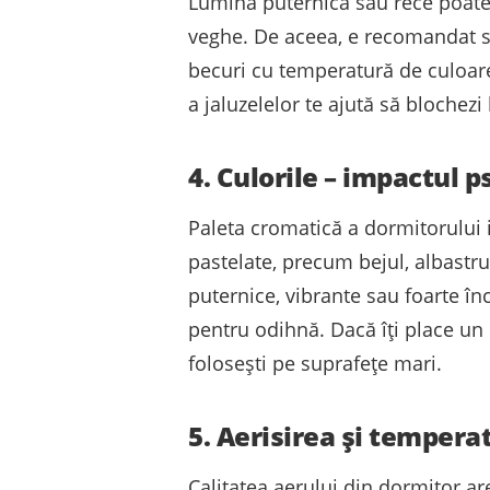
Lumina puternică sau rece poate
veghe. De aceea, e recomandat să
becuri cu temperatură de culoare 
a jaluzelelor te ajută să blochezi
4. Culorile – impactul 
Paleta cromatică a dormitorului i
pastelate, precum bejul, albastru
puternice, vibrante sau foarte înc
pentru odihnă. Dacă îți place un 
folosești pe suprafețe mari.
5. Aerisirea și tempera
Calitatea aerului din dormitor ar