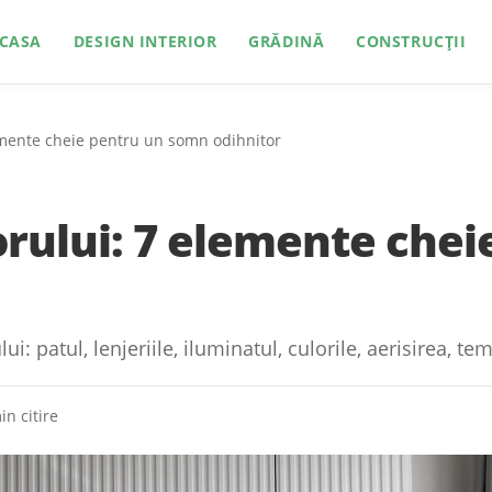
CASA
DESIGN INTERIOR
GRĂDINĂ
CONSTRUCȚII
mente cheie pentru un somn odihnitor
ului: 7 elemente chei
 patul, lenjeriile, iluminatul, culorile, aerisirea, te
in citire