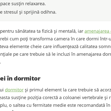
opace susțin relaxarea.
 stresul și sprijină odihna.
entru sănătatea ta fizică și mentală, iar
amenajarea 
trebi cum poți transforma camera în care dormi într-un
 câteva elemente cheie care influențează calitatea somn
nțiale pe care trebuie să le incluzi în amenajarea dor
.
iei în dormitor
rui
dormitor
și primul element la care trebuie să acorzi
ceasta susține poziția corectă a coloanei vertebrale ș
plu, o saltea cu fermitate medie este recomandată în