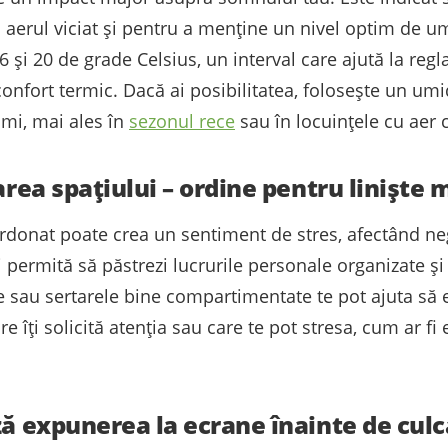
a aerul viciat și pentru a menține un nivel optim de 
6 și 20 de grade Celsius, un interval care ajută la regl
onfort termic. Dacă ai posibilitatea, folosește un umi
mi, mai ales în
sezonul rece
sau în locuințele cu aer 
zarea spațiului – ordine pentru liniște
donat poate crea un sentiment de stres, afectând neg
ți permită să păstrezi lucrurile personale organizate ș
te sau sertarele bine compartimentate te pot ajuta să 
are îți solicită atenția sau care te pot stresa, cum ar 
ză expunerea la ecrane înainte de cul