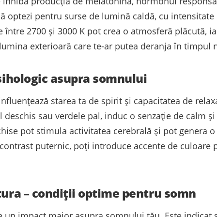
 inhiba producția de melatonină, hormonul responsab
 optezi pentru surse de lumină caldă, cu intensitate 
între 2700 și 3000 K pot crea o atmosferă plăcută, iar
 lumina exterioară care te-ar putea deranja în timpul n
psihologic asupra somnului
nfluențează starea ta de spirit și capacitatea de relax
l deschis sau verdele pal, induc o senzație de calm și 
hise pot stimula activitatea cerebrală și pot genera o 
contrast puternic, poți introduce accente de culoare pr
tura – condiții optime pentru somn
e un impact major asupra somnului tău. Este indicat să