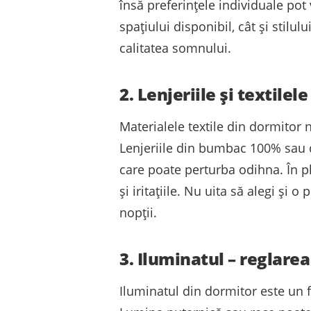
însă preferințele individuale pot 
spațiului disponibil, cât și stilu
calitatea somnului.
2. Lenjeriile și textilele
Materialele textile din dormitor 
Lenjeriile din bumbac 100% sau di
care poate perturba odihna. În pl
și iritațiile. Nu uita să alegi și
nopții.
3. Iluminatul – reglare
Iluminatul din dormitor este un f