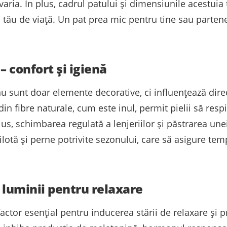
varia. În plus, cadrul patului și dimensiunile acestuia
lui tău de viață. Un pat prea mic pentru tine sau parte
 – confort și igienă
nu sunt doar elemente decorative, ci influențează dire
n fibre naturale, cum este inul, permit pielii să respir
us, schimbarea regulată a lenjeriilor și păstrarea unei
 o pilotă și perne potrivite sezonului, care să asigure 
a luminii pentru relaxare
actor esențial pentru inducerea stării de relaxare și 