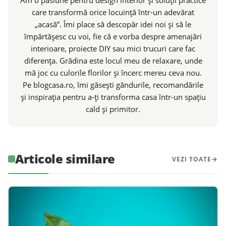
Am o pasiune pentru design interior și soluții practice
care transformă orice locuință într-un adevărat
„acasă”. Îmi place să descopăr idei noi și să le
împărtășesc cu voi, fie că e vorba despre amenajări
interioare, proiecte DIY sau mici trucuri care fac
diferența. Grădina este locul meu de relaxare, unde
mă joc cu culorile florilor și încerc mereu ceva nou.
Pe blogcasa.ro, îmi găsești gândurile, recomandările
și inspirația pentru a-ți transforma casa într-un spațiu
cald și primitor.
Articole similare
VEZI TOATE