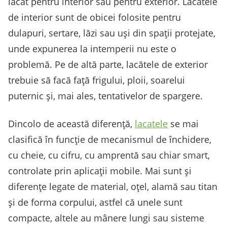
lacăt pentru interior sau pentru exterior. Lacătele
de interior sunt de obicei folosite pentru
dulapuri, sertare, lăzi sau uși din spații protejate,
unde expunerea la intemperii nu este o
problemă. Pe de altă parte, lacătele de exterior
trebuie să facă față frigului, ploii, soarelui
puternic și, mai ales, tentativelor de spargere.
Dincolo de această diferență,
lacatele
se mai
clasifică în funcție de mecanismul de închidere,
cu cheie, cu cifru, cu amprentă sau chiar smart,
controlate prin aplicații mobile. Mai sunt și
diferențe legate de material, oțel, alamă sau titan
și de forma corpului, astfel că unele sunt
compacte, altele au mânere lungi sau sisteme